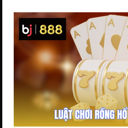
không cần bất kì thao tác thủ công nào vẫn đảm bảo tính 