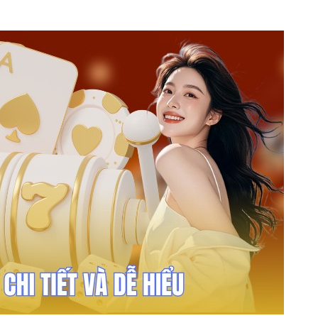
chính xác và minh bạch tuyệt đối.