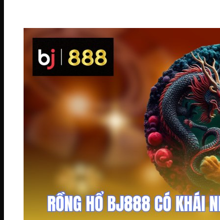
can thiệp thủ công và mọi ván cược đều diễn ra theo tiêu c
đối trong quá trình trải nghiệm.