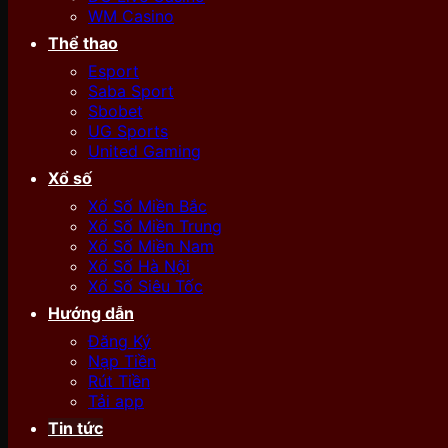
WM Casino
Thể thao
Esport
Saba Sport
Sbobet
UG Sports
United Gaming
Xổ số
Xổ Số Miền Bắc
Xổ Số Miền Trung
Xổ Số Miền Nam
Xổ Số Hà Nội
Xổ Số Siêu Tốc
Hướng dẫn
Đăng Ký
Nạp Tiền
Rút Tiền
Tải app
Tin tức