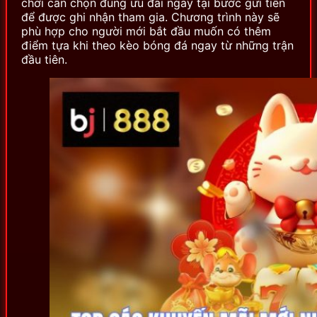
chơi cần chọn đúng ưu đãi ngay tại bước gửi tiền
để được ghi nhận tham gia. Chương trình này sẽ
phù hợp cho người mới bắt đầu muốn có thêm
điểm tựa khi theo kèo bóng đá ngay từ những trận
đầu tiên.