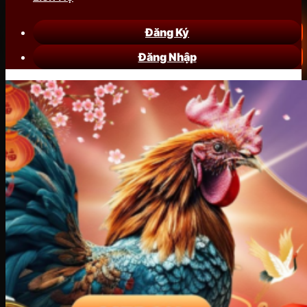
Đăng Ký
Đăng Nhập