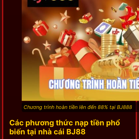
Chương trình hoàn tiền lên đến 88% tại BJ888
Các phương thức nạp tiền phổ
biến tại nhà cái BJ88