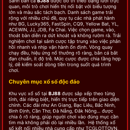
Sảnh bắn cá
BJ88
được bố trí theo dạng lưới trực
quan, mỗi trò chơi hiển thị nổi bật với biểu tượng
lớn và màu sắc tách bạch. Danh sách game trải
rộng với nhiều chủ đề, quy tụ các nhà phát hành
như BG, Lucky365, FastSpin, CQ9, Yellow Bat, YL,
ACEWIN, JJ, JDB, Fa Chai. Việc chọn game, vào,
thoát bàn diễn ra dứt khoát và không rườm rà.
Trải
nghiệm chơi tại sảnh cược tập trung vào việc phản
hồi nhanh và nhịp vận hành ổn định. Vòng quay
chạy đều, hiệu ứng nổ thưởng rõ ràng, bắn cá bắt
đạn chuẩn, ít độ trễ. Mức cược được chia tầng hợp
lý, dễ kiểm soát dòng tiền trong suốt quá trình
chơi.
Chuyên mục xổ số độc đáo
Khu vực xổ số tại
BJ88
được sắp xếp theo từng
tỉnh, đài riêng biệt, hiển thị trực tiếp trên giao diện
chính. Các đài như An Giang, Bạc Liêu, Bắc Ninh,
Bình Định, Cần Thơ, Đà Nẵng, Đắk Nông… được
chia ô rõ ràng, giúp người chơi vào đúng mục cần
tìm mà không phải dò lại nhiều lần.
Hệ thống xổ
số kết nối nhiều nhà cung cấp như TCGLOTTOVN,