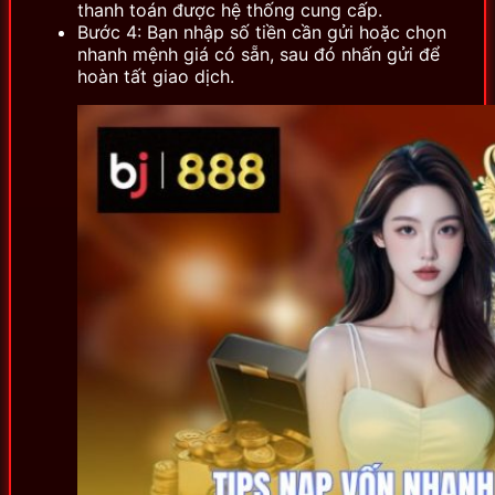
thanh toán được hệ thống cung cấp.
Bước 4: Bạn nhập số tiền cần gửi hoặc chọn
nhanh mệnh giá có sẵn, sau đó nhấn gửi để
hoàn tất giao dịch.