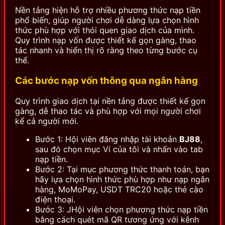
Nền tảng hiện hỗ trợ nhiều phương thức nạp tiền
phổ biến, giúp người chơi dễ dàng lựa chọn hình
thức phù hợp với thói quen giao dịch của mình.
Quy trình nạp vốn được thiết kế gọn gàng, thao
tác nhanh và hiển thị rõ ràng theo từng bước cụ
thể.
Các bước nạp vốn thông qua ngân hàng
Quy trình giao dịch tại nền tảng được thiết kế gọn
gàng, dễ thao tác và phù hợp với mọi người chơi
kể cả người mới.
Bước 1: Hội viên đăng nhập tài khoản
BJ88
,
sau đó chọn mục Ví của tôi và nhấn vào tab
nạp tiền.
Bước 2: Tại mục phương thức thanh toán, bạn
hãy lựa chọn hình thức phù hợp như nạp ngân
hàng, MoMoPay, USDT TRC20 hoặc thẻ cào
điện thoại.
Bước 3: JHội viên chọn phương thức nạp tiền
bằng cách quét mã QR tương ứng với kênh