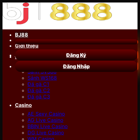
Chuyển
đến
nội
dung
BJ88
Giới thiệu
Đăng Ký
ĐÁ GÀ
Sảnh Digmaan
Đăng Nhập
Sảnh SV388
Sảnh WS168
Đá gà C1
Đá gà C2
Đá gà C3
Casino
AE Sexy Casino
AG Live Casino
BBIN Live Casino
DG Live Casino
WM Casino