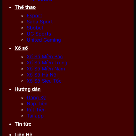
Thể thao
Esport
Saba Sport
Sbobet
UG Sports
United Gaming
Xổ số
Xổ Số Miền Bắc
Xổ Số Miền Trung
Xổ Số Miền Nam
Xổ Số Hà Nội
Xổ Số Siêu Tốc
Hướng dẫn
Đăng Ký
Nạp Tiền
Rút Tiền
Tải app
Tin tức
Liên Hệ