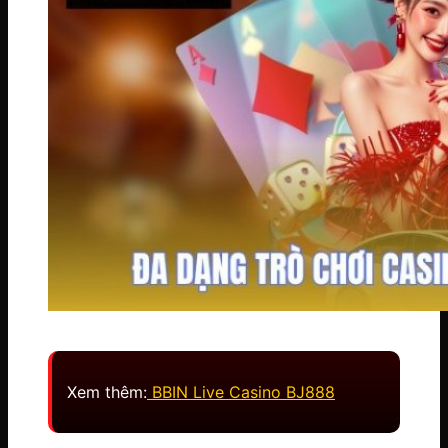
Đa dạng trò chơi casino trực tuyến hấp dẫn
Xem thêm:
BBIN Live Casino BJ888