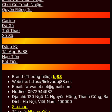
Chơi Có Trách Nhiệm
Quyền Riêng Tư
TRANG TRÒ CHƠI
Casino
Đá Gà
Thể Thao
Xổ Số
HƯỚNG DẪN
Đăng Ký
Tải App BJ88
Nạp Tiền
Rút Tiền
LIÊN HỆ
Brand (Thương hiệu):
bj88
Website: https://linkvaobj88.net
Email: fatwanet.net@gmail.com
Hotline: 0972944982
Địa chỉ: 120 Ngõ 14 Nguyên Hồng, Thành Công, Ba
Đình, Hà Nội, Việt Nam, 100000
Sitemap
Tác giả:
Nhung Kiều