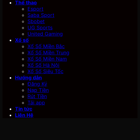
Thể thao
Esport
Saba Sport
Sbobet
UG Sports
United Gaming
Xổ số
Xổ Số Miền Bắc
Xổ Số Miền Trung
Xổ Số Miền Nam
Xổ Số Hà Nội
Xổ Số Siêu Tốc
Hướng dẫn
Đăng Ký
Nạp Tiền
Rút Tiền
Tải app
Tin tức
Liên Hệ