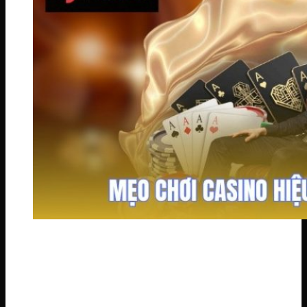
Mẹo chơi casino hiệu quả cho thành viên
Lời kết
AG Live Casino BJ888
thực sự là sảnh cược đáng để
các bạn trải nghiệm với chất lượng vượt trội. Sự kết hợp