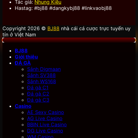
Tác giả:
Nhung Kiều
Hastag: #bj88 #dangkybj88 #linkvaobj88
Copyright 2026 ©
BJ88
nhà cái cá cược trực tuyến uy
tín ở Việt Nam
BJ88
Giới thiệu
ĐÁ GÀ
Sảnh Digmaan
Sảnh SV388
Sảnh WS168
Đá gà C1
Đá gà C2
Đá gà C3
Casino
AE Sexy Casino
AG Live Casino
BBIN Live Casino
DG Live Casino
WM Casino