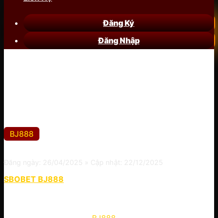
Đăng Ký
Đăng Nhập
SBOBET BJ888 – Nơi Dừng
Chân Của Những Kỳ Thủ
Thể Thao
BJ888
»
SBOBET BJ888 – Nơi Dừng Chân Của Những
Kỳ Thủ Thể Thao
Đăng ngày: 26/04/2025 » Cập nhật: 22/12/2025
SBOBET BJ888
nổi tiếng là chốn thần tiên của dân mê
thể thao châu Á. Sân chơi này đáp ứng được mọi nhu
cầu giải trí và thỏa đam mê kiếm tiền cho thành viên.
Muốn biết rõ hơn về thương hiệu đình đám lâu năm, bạn
đừng bỏ lỡ bài viết của
BJ888
.