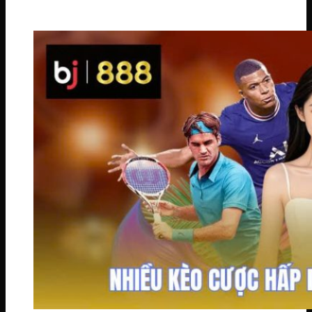
khi bắt đầu.