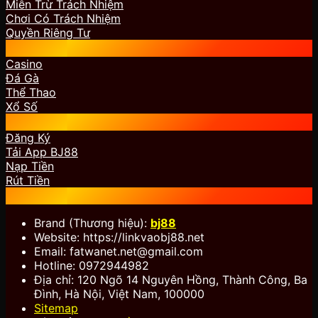
Miễn Trừ Trách Nhiệm
Chơi Có Trách Nhiệm
Quyền Riêng Tư
TRANG TRÒ CHƠI
Casino
Đá Gà
Thể Thao
Xổ Số
HƯỚNG DẪN
Đăng Ký
Tải App BJ88
Nạp Tiền
Rút Tiền
LIÊN HỆ
Brand (Thương hiệu):
bj88
Website: https://linkvaobj88.net
Email: fatwanet.net@gmail.com
Hotline: 0972944982
Địa chỉ: 120 Ngõ 14 Nguyên Hồng, Thành Công, Ba
Đình, Hà Nội, Việt Nam, 100000
Sitemap