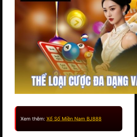
Thể loại cược đa dạng và hấp dẫn tại sảnh XSMT
Xem thêm:
Xổ Số Miền Nam BJ888