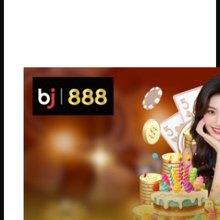
Bên cạnh đó, giao diện đặt cược được thiết kế trực quan
giúp mọi người dễ dàng thao tác dù là thành viên mới
bắt đầu. Đội ngũ hỗ trợ túc trực 24 giờ sẵn sàng giải
đáp mọi thắc mắc liên quan đến quá trình tham gia và
nhận thưởng nhanh chóng.