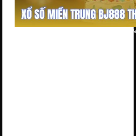
Xổ số miền Trung BJ888 thu hút đông đảo thành viê
Nhiều thể loại cược xổ số miền
Trung BJ888 phổ biến
Xổ số miền Trung BJ888
có nhiều hình thức đặt cược
khác nhau để thành viên lựa chọn theo sở thích và chiến
thuật riêng. Mỗi thể loại đều có tỷ lệ thưởng và cách
chơi đặc trưng giúp các bạn đa dạng hóa phương pháp
tham gia hiệu quả.
Lô đề hai số:
Đây là hình thức phổ biến nhất khi
các bạn chọn hai chữ số cuối của giải đặc biệt để
đặt cược. Tỷ lệ thưởng thường dao động từ 1 ăn 80
đến 1 ăn 99 tùy theo từng thời điểm cụ thể.
Lô xiên tại xổ số miền Trung BJ888:
Thành viên
chọn từ hai đến bốn con đề và tất cả phải về trong